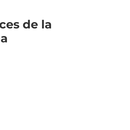
íces de la
a